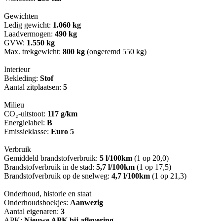
Gewichten
Ledig gewicht:
1.060 kg
Laadvermogen:
490 kg
GVW:
1.550 kg
Max. trekgewicht:
800 kg
(ongeremd 550 kg)
Interieur
Bekleding:
Stof
Aantal zitplaatsen:
5
Milieu
CO₂-uitstoot:
117 g/km
Energielabel:
B
Emissieklasse:
Euro 5
Verbruik
Gemiddeld brandstofverbruik:
5 l/100km
(1 op 20,0)
Brandstofverbruik in de stad:
5,7 l/100km
(1 op 17,5)
Brandstofverbruik op de snelweg:
4,7 l/100km
(1 op 21,3)
Onderhoud, historie en staat
Onderhoudsboekjes:
Aanwezig
Aantal eigenaren:
3
APK:
Nieuwe APK bij aflevering