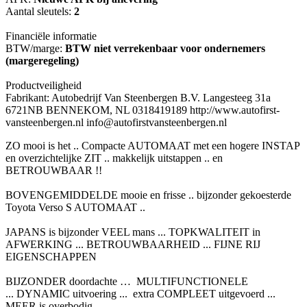
Aantal sleutels:
2
Financiële informatie
BTW/marge:
BTW niet verrekenbaar voor ondernemers
(margeregeling)
Productveiligheid
Fabrikant: Autobedrijf Van Steenbergen B.V. Langesteeg 31a
6721NB BENNEKOM, NL 0318419189 http://www.autofirst-
vansteenbergen.nl info@autofirstvansteenbergen.nl
ZO mooi is het .. Compacte AUTOMAAT met een hogere INSTAP
en overzichtelijke ZIT .. makkelijk uitstappen .. en
BETROUWBAAR !!
BOVENGEMIDDELDE mooie en frisse .. bijzonder gekoesterde
Toyota Verso S AUTOMAAT ..
JAPANS is bijzonder VEEL mans ... TOPKWALITEIT in
AFWERKING ... BETROUWBAARHEID ... FIJNE RIJ
EIGENSCHAPPEN
BIJZONDER doordachte … MULTIFUNCTIONELE
... DYNAMIC uitvoering ... extra COMPLEET uitgevoerd ...
MEER is overbodig