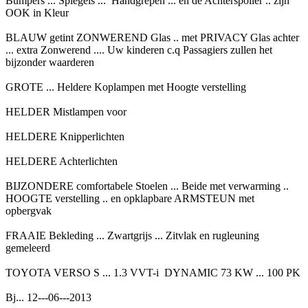
Bumpers ... Spiegels ... Handgrepen ... en de Achterspoiler .. zijn
OOK in Kleur
BLAUW getint ZONWEREND Glas .. met PRIVACY Glas achter
... extra Zonwerend .... Uw kinderen c.q Passagiers zullen het
bijzonder waarderen
GROTE ... Heldere Koplampen met Hoogte verstelling
HELDER Mistlampen voor
HELDERE Knipperlichten
HELDERE Achterlichten
BIJZONDERE comfortabele Stoelen ... Beide met verwarming ..
HOOGTE verstelling .. en opklapbare ARMSTEUN met
opbergvak
FRAAIE Bekleding ... Zwartgrijs ... Zitvlak en rugleuning
gemeleerd
TOYOTA VERSO S ... 1.3 VVT-i DYNAMIC 73 KW ... 100 PK
Bj... 12---06---2013