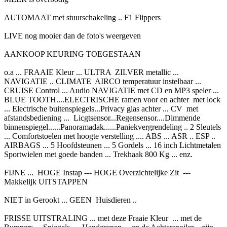
AUTOMAAT met stuurschakeling .. F1 Flippers
LIVE nog mooier dan de foto's weergeven
AANKOOP KEURING TOEGESTAAN
o.a ... FRAAIE Kleur ... ULTRA ZILVER metallic ...
NAVIGATIE .. CLIMATE AIRCO temperatuur instelbaar ...
CRUISE Control ... Audio NAVIGATIE met CD en MP3 speler ...
BLUE TOOTH....ELECTRISCHE ramen voor en achter met lock
... Electrische buitenspiegels...Privacy glas achter ... CV met
afstandsbediening ... Licgtsensor...Regensensor....Dimmende
binnenspiegel......Panoramadak......Paniekvergrendeling .. 2 Sleutels
... Comfortstoelen met hoogte verstelling .... ABS ... ASR .. ESP ..
AIRBAGS ... 5 Hoofdsteunen ... 5 Gordels ... 16 inch Lichtmetalen
Sportwielen met goede banden ... Trekhaak 800 Kg ... enz.
FIJNE ... HOGE Instap --- HOGE Overzichtelijke Zit ---
Makkelijk UITSTAPPEN
NIET in Gerookt ... GEEN Huisdieren ..
FRISSE UITSTRALING ... met deze Fraaie Kleur ... met de